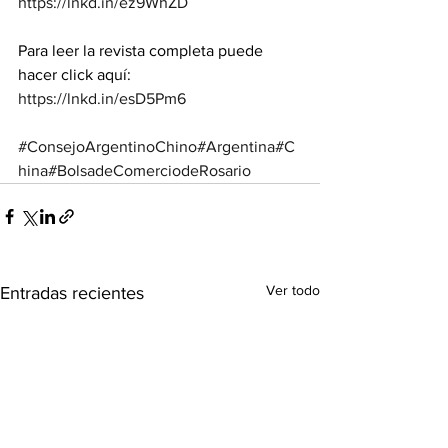
https://lnkd.in/ez9WhZD
Para leer la revista completa puede 
hacer click aquí:
https://lnkd.in/esD5Pm6
#ConsejoArgentinoChino
#Argentina
#C
hina
#BolsadeComerciodeRosario
Ver todo
Entradas recientes