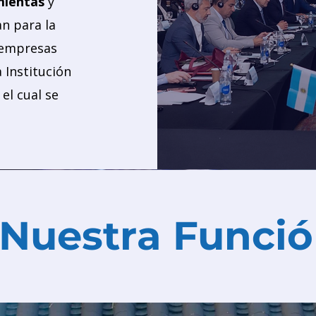
mientas
y
n para la
y empresas
a Institución
el cual se
Nuestra Funci