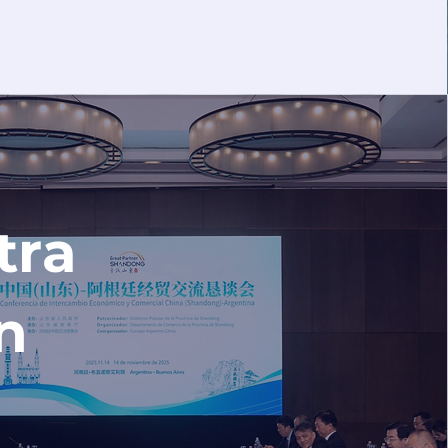
tra
n