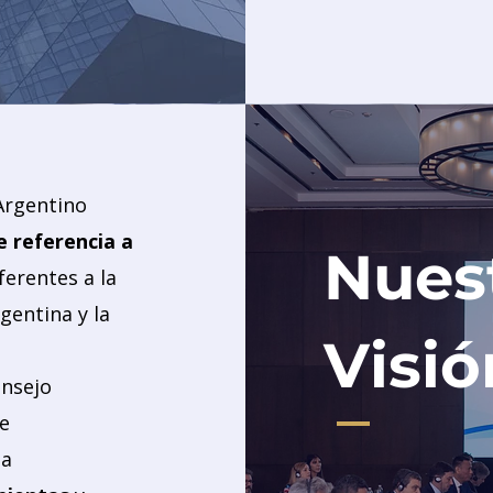
STORY GOES HERE
Argentino
e referencia a
Nues
ferentes a la
rgentina y la
Visió
onsejo
e
la