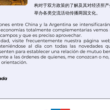
构对于双方政策的了解及其对经济所产
举办各类交流活动传播两国文化。
iones entre China y la Argentina se intensificarán
s economías totalmente complementarias vemos
 campos y que es preciso aprovechar.
dad, visite frecuentemente nuestra página web
teniéndose al día con todas las novedades q
enten para establecer una relación de mutuo ben
te a las órdenes de quienes, me conozcan o no,
 orientación.
ada