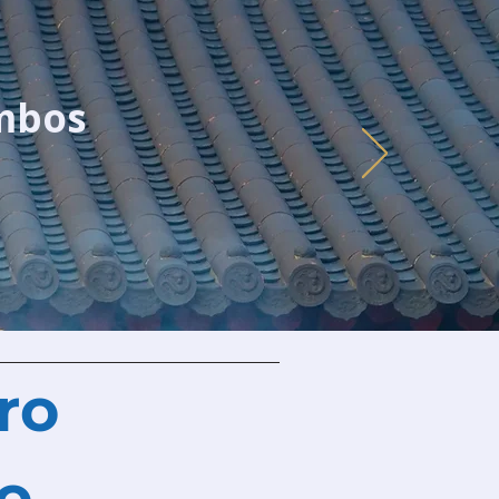
ambos
ro
vo