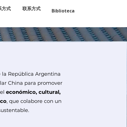
系方式
联系方式
Biblioteca
 la República Argentina
ular China para promover
vel
económico, cultural,
ico
, que colabore con un
 sustentable.