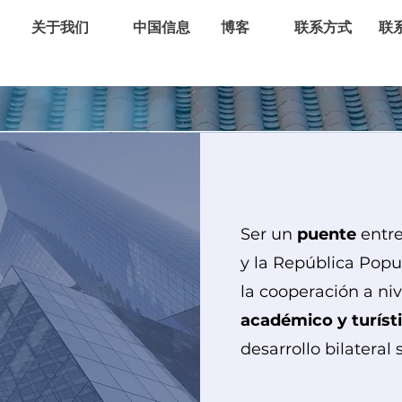
关于我们
中国信息
博客
联系方式
联
Ser un
puente
entre
y la República Pop
la cooperación a ni
YOUR
académico y turíst
desarrollo bilateral