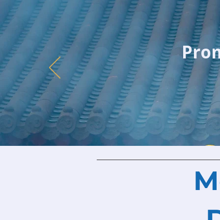
Prom
​
D