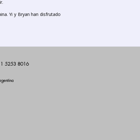
ir.
hina. Yi y Bryan han disfrutado
11 5253 8016
rgentina