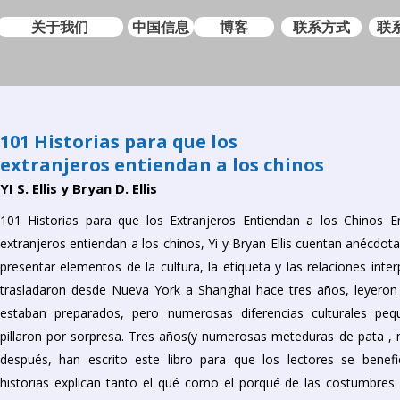
关于我们
中国信息
博客
联系方式
联
101 Historias para que los
extranjeros entiendan a los chinos
YI S. Ellis y Bryan D. Ellis
101 Historias para que los Extranjeros Entiendan a los Chinos E
extranjeros entiendan a los chinos, Yi y Bryan Ellis cuentan anécdot
presentar elementos de la cultura, la etiqueta y las relaciones int
trasladaron desde Nueva York a Shanghai hace tres años, leyeron
estaban preparados, pero numerosas diferencias culturales pequ
pillaron por sorpresa. Tres años(y numerosas meteduras de pata ,
después, han escrito este libro para que los lectores se benefi
historias explican tanto el qué como el porqué de las costumbres 