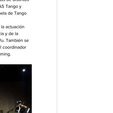
 AS Tango y 
uela de Tango 
 la actuación 
a y de la 
Wu. También se 
el coordinador 
nming.