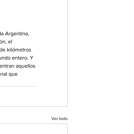
da Argentina, 
n, el 
 de kilómetros 
ndo entero. Y 
entran aquellos 
onal que 
Ver todo