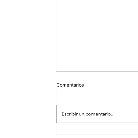
Comentarios
Escribir un comentario...
Ronda de negocios Zhejiang /