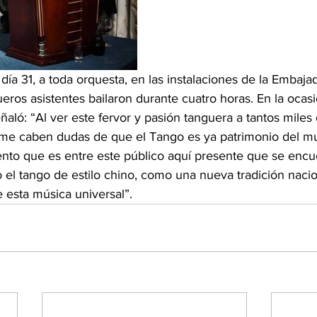
l día 31, a toda orquesta, en las instalaciones de la Embaja
ros asistentes bailaron durante cuatro horas. En la ocasió
aló: “Al ver este fervor y pasión tanguera a tantos miles
me caben dudas de que el Tango es ya patrimonio del mu
nto que es entre este público aquí presente que se encu
 el tango de estilo chino, como una nueva tradición naci
e esta música universal”.