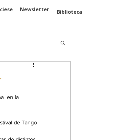
ciese
Newsletter
Biblioteca
4
a  en la 
estival de Tango 
as de distintos 