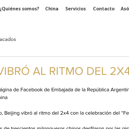
¿Quiénes somos?
China
Servicios
Contacto
Asó
acados
VIBRÓ AL RITMO DEL 2X
 página de Facebook de Embajada de la República Argentin
hina
, Beijing vibró al ritmo del 2x4 con la celebración del “F
s de trescientos milongueros chinos desfilaron por las pist